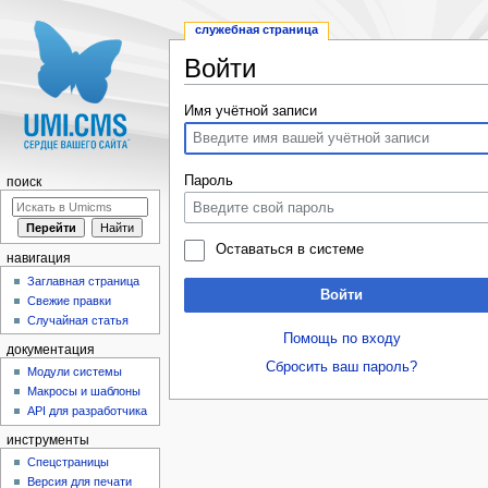
служебная страница
Войти
Перейти к:
навигация
,
поиск
Имя учётной записи
Пароль
поиск
Оставаться в системе
навигация
Заглавная страница
Войти
Свежие правки
Случайная статья
Помощь по входу
документация
Сбросить ваш пароль?
Модули системы
Макросы и шаблоны
API для разработчика
инструменты
Спецстраницы
Версия для печати