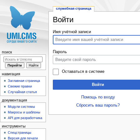
служебная страница
Войти
Перейти к:
навигация
,
поиск
Имя учётной записи
Пароль
поиск
Оставаться в системе
навигация
Заглавная страница
Войти
Свежие правки
Случайная статья
Помощь по входу
документация
Сбросить ваш пароль?
Модули системы
Макросы и шаблоны
API для разработчика
инструменты
Спецстраницы
Версия для печати