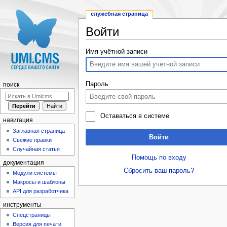
служебная страница
Войти
Перейти к:
навигация
,
поиск
Имя учётной записи
Пароль
поиск
Оставаться в системе
навигация
Заглавная страница
Войти
Свежие правки
Случайная статья
Помощь по входу
документация
Сбросить ваш пароль?
Модули системы
Макросы и шаблоны
API для разработчика
инструменты
Спецстраницы
Версия для печати