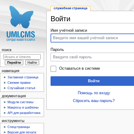
служебная страница
Войти
Перейти к:
навигация
,
поиск
Имя учётной записи
Пароль
поиск
Оставаться в системе
навигация
Заглавная страница
Войти
Свежие правки
Случайная статья
Помощь по входу
документация
Сбросить ваш пароль?
Модули системы
Макросы и шаблоны
API для разработчика
инструменты
Спецстраницы
Версия для печати