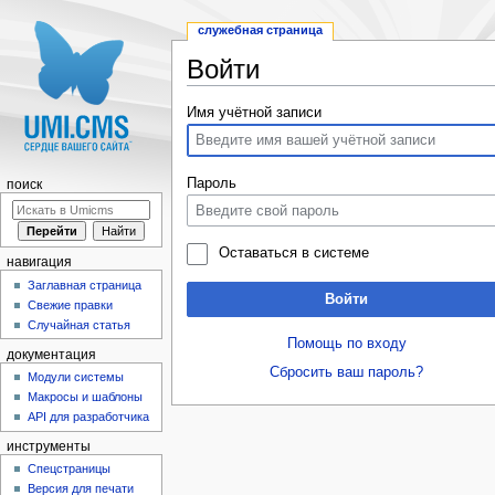
служебная страница
Войти
Перейти к:
навигация
,
поиск
Имя учётной записи
Пароль
поиск
Оставаться в системе
навигация
Заглавная страница
Войти
Свежие правки
Случайная статья
Помощь по входу
документация
Сбросить ваш пароль?
Модули системы
Макросы и шаблоны
API для разработчика
инструменты
Спецстраницы
Версия для печати