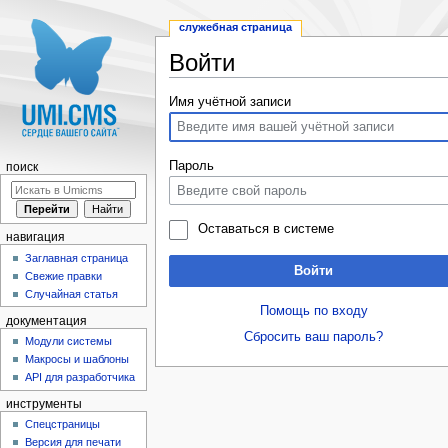
служебная страница
Войти
Перейти к:
навигация
,
поиск
Имя учётной записи
Пароль
поиск
Оставаться в системе
навигация
Заглавная страница
Войти
Свежие правки
Случайная статья
Помощь по входу
документация
Сбросить ваш пароль?
Модули системы
Макросы и шаблоны
API для разработчика
инструменты
Спецстраницы
Версия для печати