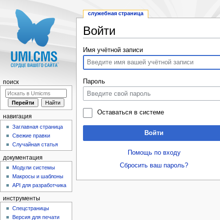
служебная страница
Войти
Перейти к:
навигация
,
поиск
Имя учётной записи
Пароль
поиск
Оставаться в системе
навигация
Заглавная страница
Войти
Свежие правки
Случайная статья
Помощь по входу
документация
Сбросить ваш пароль?
Модули системы
Макросы и шаблоны
API для разработчика
инструменты
Спецстраницы
Версия для печати