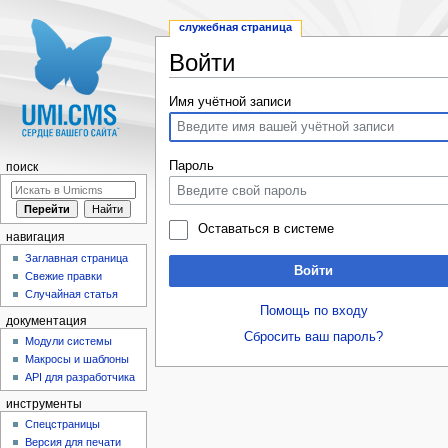
служебная страница
Войти
Перейти к:
навигация
,
поиск
Имя учётной записи
Пароль
поиск
Оставаться в системе
навигация
Заглавная страница
Войти
Свежие правки
Случайная статья
Помощь по входу
документация
Сбросить ваш пароль?
Модули системы
Макросы и шаблоны
API для разработчика
инструменты
Спецстраницы
Версия для печати