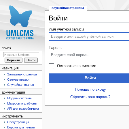
служебная страница
Войти
Перейти к:
навигация
,
поиск
Имя учётной записи
Пароль
поиск
Оставаться в системе
навигация
Заглавная страница
Войти
Свежие правки
Случайная статья
Помощь по входу
документация
Сбросить ваш пароль?
Модули системы
Макросы и шаблоны
API для разработчика
инструменты
Спецстраницы
Версия для печати