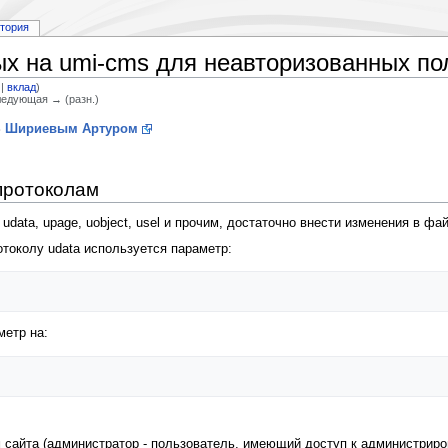
стория
ых на umi-cms для неавторизованных по
|
вклад
)
Следующая → (разн.)
S
Шириевым Артуром
протоколам
ata, upage, uobject, usel и прочим, достаточно внести изменения в файл 
отоколу udata используется параметр:
метр на:
м сайта (администратор - пользователь, имеющий доступ к администриро