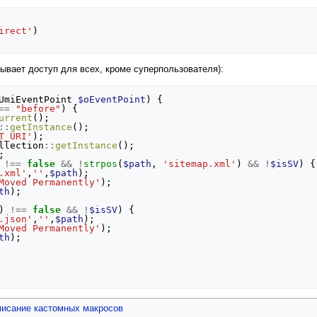
irect'
)
рывает доступ для всех, кроме суперпользователя):
UmiEventPoint
$oEventPoint
)
{
==
"before"
)
{
urrent
();
::
getInstance
();
T_URI'
);
llection
::
getInstance
();
;
!==
false
&&
!
strpos
(
$path
,
'sitemap.xml'
)
&&
!
$isSV
)
{
.xml'
,
''
,
$path
);
Moved Permanently'
);
th
);
)
!==
false
&&
!
$isSV
)
{
.json'
,
''
,
$path
);
Moved Permanently'
);
th
);
писание кастомных макросов