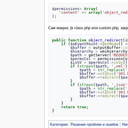
$permissions
=
Array
(
'content'
=>
array
(
'object_red
);
Сам макрос (в class.php или custom.php, зак
public
function
object_redirect
(
i
if
(
$oEventPoint
->
getMode
()
=
$buffer
=
outputBuffer
::
c
$hierarchy
=
umiHierarchy
$path
=
getServer
(
'REQUES
$permsCol
=
permissionsCo
$isSV
=
$permsCol
->
isSv
()
if
(
strpos
(
$path
,
'.xml'
)
$path
=
str_replace
(
'
$buffer
->
status
(
'301 
$buffer
->
redirect
(
$pa
}
if
(
strpos
(
$path
,
'.json'
$path
=
str_replace
(
'
$buffer
->
status
(
'301 
$buffer
->
redirect
(
$pa
}
}
return
true
;
}
Категории
:
Решение проблем и ошибок
На