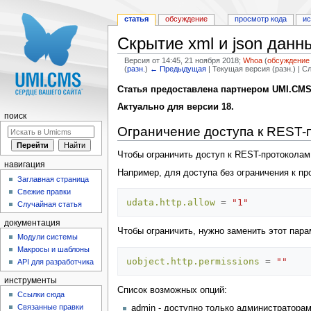
статья
обсуждение
просмотр кода
и
Скрытие xml и json данн
Версия от 14:45, 21 ноября 2018;
Whoa
(
обсуждение
(
разн.
)
← Предыдущая
| Текущая версия (разн.) | 
Перейти к:
навигация
,
поиск
Статья предоставлена партнером UMI.CM
Актуально для версии 18.
поиск
Ограничение доступа к REST-
Чтобы ограничить доступ к REST-протоколам ud
навигация
Например, для доступа без ограничения к пр
Заглавная страница
Свежие правки
udata.http.allow
=
"1"
Случайная статья
документация
Чтобы ограничить, нужно заменить этот пара
Модули системы
Макросы и шаблоны
uobject.http.permissions
=
""
API для разработчика
инструменты
Список возможных опций:
Ссылки сюда
Связанные правки
admin - доступно только администратора