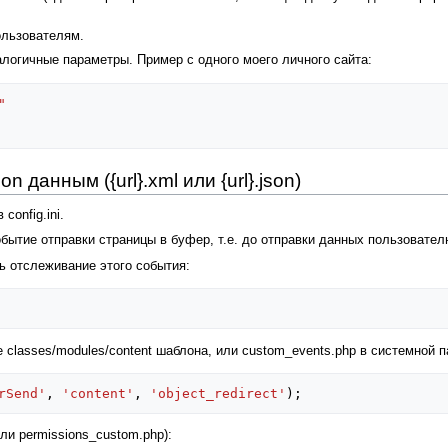
ользователям.
логичные параметры. Пример с одного моего личного сайта:
"
n данным ({url}.xml или {url}.json)
config.ini.
ытие отправки страницы в буфер, т.е. до отправки данных пользовател
ть отслеживание этого события:
 classes/modules/content шаблона, или custom_events.php в системной п
rSend'
,
'content'
,
'object_redirect'
);
или permissions_custom.php):