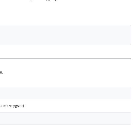
ю.
апке модуля):