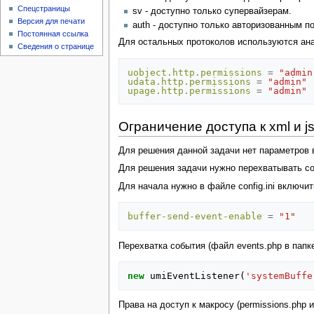
Спецстраницы
sv - доступно только супервайзерам.
Версия для печати
auth - доступно только авторизованным п
Постоянная ссылка
Для остальных протоколов используются ана
Сведения о странице
uobject.http.permissions
=
"admin
udata.http.permissions
=
"admin"
upage.http.permissions
=
"admin"
Ограничение доступа к xml и jso
Для решения данной задачи нет параметров в 
Для решения задачи нужно перехватывать соб
Для начала нужно в файле config.ini включи
buffer-send-event-enable
=
"1"
Перехватка события (файл events.php в папке
new
umiEventListener
(
'systemBuffe
Права на доступ к макросу (permissions.php 