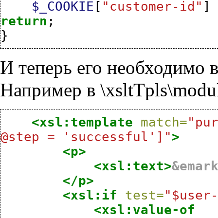
$_COOKIE
[
"customer-id"
]
return
;
}
И теперь его необходимо 
Например в \xsltTpls\modul
<xsl:template
match=
"pur
@step = 'successful']"
>
<p>
<xsl:text>
&emar
</p>
<xsl:if
test=
"$user
<xsl:value-of