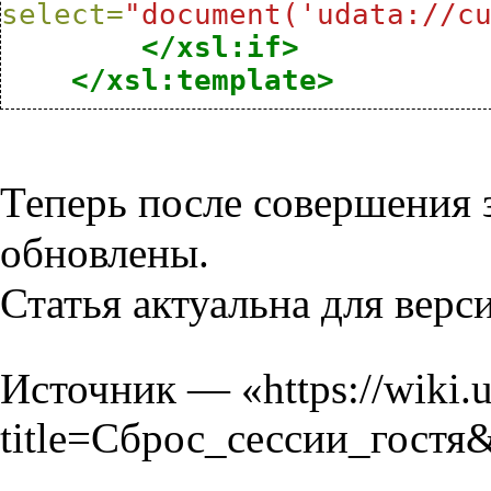
select=
"document('udata://c
</xsl:if>
</xsl:template>
Теперь после совершения з
обновлены.
Статья актуальна для верс
Источник — «
https://wiki.
title=Сброс_сессии_гостя