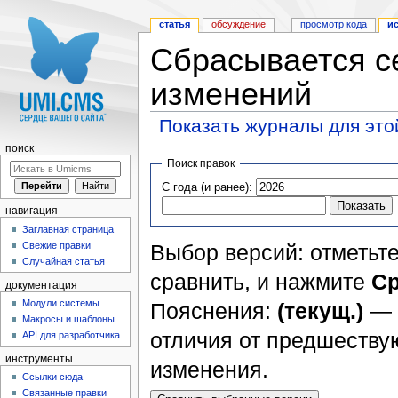
статья
обсуждение
просмотр кода
и
Сбрасывается с
изменений
Показать журналы для это
Перейти к:
навигация
,
поиск
поиск
Поиск правок
С года (и ранее):
навигация
Заглавная страница
Свежие правки
Выбор версий: отметьте
Случайная статья
сравнить, и нажмите
Ср
документация
Модули системы
Пояснения:
(текущ.)
— 
Макросы и шаблоны
отличия от предшеств
API для разработчика
инструменты
изменения.
Ссылки сюда
Связанные правки