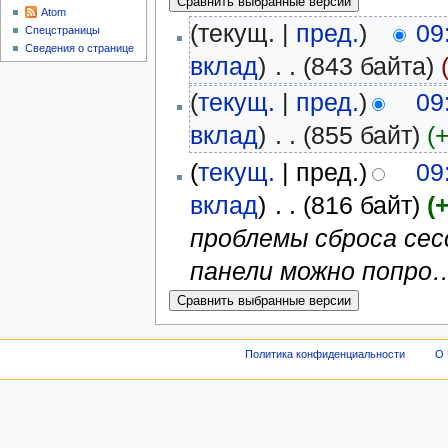
Atom
(текущ. |
пред.
)
09
Спецстраницы
Сведения о странице
вклад
)
‎
. .
(843 байта)
(
текущ.
|
пред.
)
09
вклад
)
‎
. .
(855 байт)
(
(
текущ.
| пред.)
09
вклад
)
‎
. .
(816 байт)
(
проблемы сброса се
панели можно попро
Политика конфиденциальности
О 