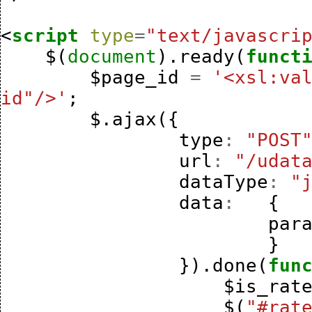
<
script
type
=
"text/javascri
$
(
document
).
ready
(
funct
$page_id
=
'<xsl:va
id"/>'
;
$
.
ajax
({
type
:
"POST
url
:
"/udat
dataType
:
"
data
:
{
par
}
}).
done
(
fun
$is_rat
$
(
"#rat