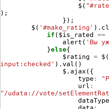
$
(
"#rat
);
});
$
(
'#make_rating'
).
c
if
(
$is_rated
==
alert
(
'Вы у
}
else
{
$rating
=
$
input:checked'
).
val
()
$
.
ajax
({
type
:
"
url
:
"/udata://vote/setElementRa
dataTyp
data
: