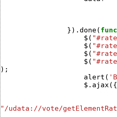
}).
done
(
fun
$
(
"#rat
$
(
"#rat
$
(
"#rat
$
(
"#rat
);
alert
(
'
$
.
ajax
(
"/udata://vote/getElementRa