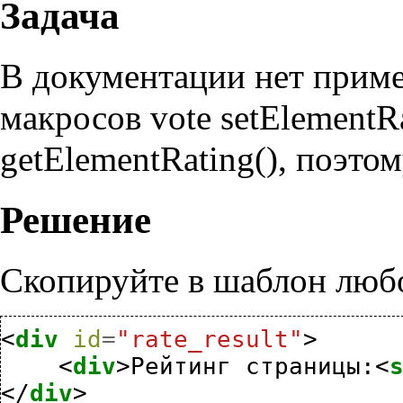
Задача
В документации нет приме
макросов vote setElementRa
getElementRating(), поэтом
Решение
Скопируйте в шаблон люб
<
div
id
=
"rate_result"
>
<
div
>
Рейтинг страницы:
<
</
div
>