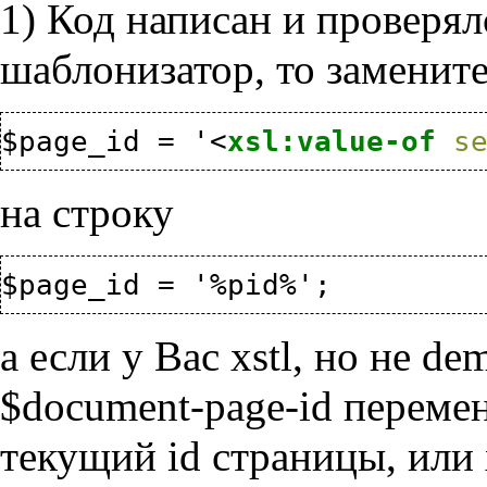
1) Код написан и проверялс
шаблонизатор, то замените
$page_id = '
<
xsl:value-of
s
на строку
а если у Вас xstl, но не d
$document-page-id переме
текущий id страницы, или