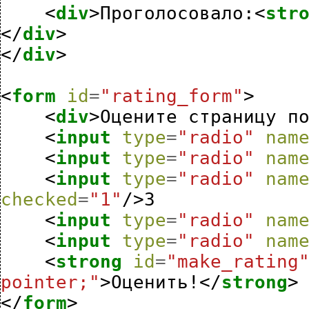
<
div
>
Проголосовало:
<
str
</
div
>
</
div
>
<
form
id
=
"rating_form"
>
<
div
>
Оцените страницу п
<
input
type
=
"radio"
nam
<
input
type
=
"radio"
nam
<
input
type
=
"radio"
nam
checked
=
"1"
/>
3

<
input
type
=
"radio"
nam
<
input
type
=
"radio"
nam
<
strong
id
=
"make_rating
pointer;"
>
Оценить!
</
strong
>
</
form
>