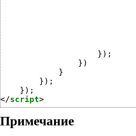
});
})
}
});
});
</
script
>
Примечание