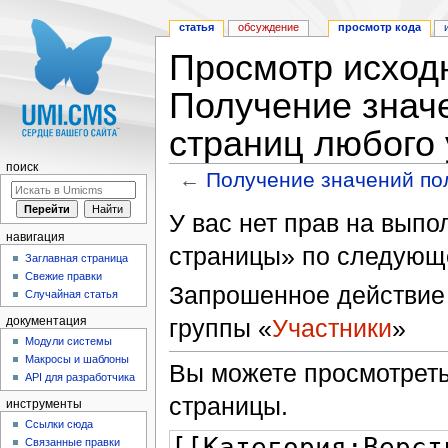
статья
обсуждение
просмотр кода
Просмотр исходн
Получение значе
страниц любого
поиск
←
Получение значений по
Перейти к:
навигация
,
поиск
У вас нет прав на вып
навигация
страницы» по следующ
Заглавная страница
Свежие правки
Запрошенное действие 
Случайная статья
группы «
Участники
»
документация
Модули системы
Макросы и шаблоны
Вы можете просмотреть
API для разработчика
страницы.
инструменты
Ссылки сюда
Связанные правки