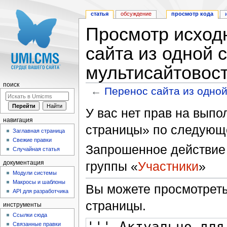
статья
обсуждение
просмотр кода
Просмотр исход
сайта из одной 
мультисайтовос
поиск
←
Перенос сайта из одно
Перейти к:
навигация
,
поиск
У вас нет прав на вып
навигация
страницы» по следующ
Заглавная страница
Свежие правки
Запрошенное действие 
Случайная статья
группы «
Участники
»
документация
Модули системы
Макросы и шаблоны
Вы можете просмотреть
API для разработчика
страницы.
инструменты
Ссылки сюда
Связанные правки