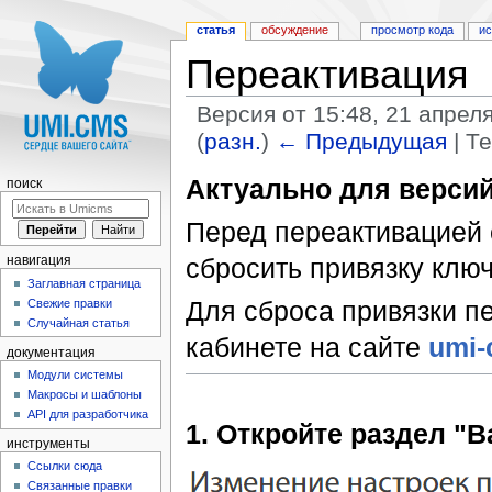
статья
обсуждение
просмотр кода
и
Переактивация
Версия от 15:48, 21 апрел
(
разн.
)
← Предыдущая
| Т
Перейти к:
навигация
,
поиск
Актуально для версий
поиск
Перед переактивацией
сбросить привязку ключ
навигация
Заглавная страница
Для сброса привязки пе
Свежие правки
Случайная статья
кабинете на сайте
umi-
документация
Модули системы
Макросы и шаблоны
API для разработчика
1. Откройте раздел "
инструменты
Ссылки сюда
Связанные правки