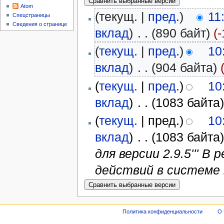
Atom
(текущ. |
пред.
)
11
Спецстраницы
Сведения о странице
вклад
)
‎
. .
(890 байт)
(
(
текущ.
|
пред.
)
10
вклад
)
‎
. .
(904 байта)
(
текущ.
|
пред.
)
10
вклад
)
‎
. .
(1083 байта
(
текущ.
| пред.)
10
вклад
)
‎
. .
(1083 байта
для версии 2.9.5''' 
действий в системе
Политика конфиденциальности
О 