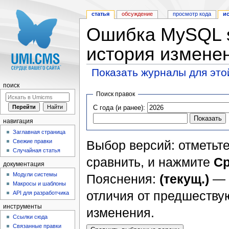
статья
обсуждение
просмотр кода
и
Ошибка MySQL s
история измене
Показать журналы для это
Перейти к:
навигация
,
поиск
поиск
Поиск правок
С года (и ранее):
навигация
Заглавная страница
Свежие правки
Выбор версий: отметьте
Случайная статья
сравнить, и нажмите
Ср
документация
Модули системы
Пояснения:
(текущ.)
— 
Макросы и шаблоны
отличия от предшеств
API для разработчика
инструменты
изменения.
Ссылки сюда
Связанные правки