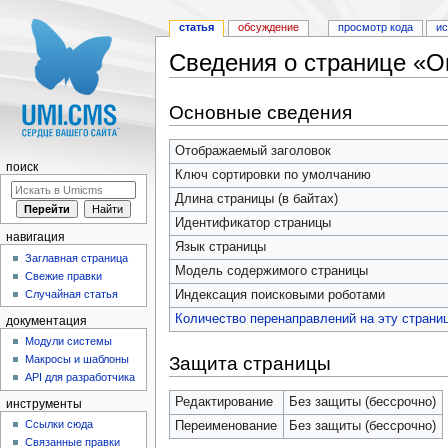
статья
обсуждение
просмотр кода
и
Сведения о странице «Ош
Перейти к:
навигация
,
поиск
Основные сведения
Отображаемый заголовок
поиск
Ключ сортировки по умолчанию
Длина страницы (в байтах)
Идентификатор страницы
навигация
Язык страницы
Заглавная страница
Модель содержимого страницы
Свежие правки
Индексация поисковыми роботами
Случайная статья
Количество перенаправлений на эту страни
документация
Модули системы
Защита страницы
Макросы и шаблоны
API для разработчика
Редактирование
Без защиты (бессрочно)
инструменты
Ссылки сюда
Переименование
Без защиты (бессрочно)
Связанные правки