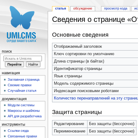
статья
обсуждение
просмотр кода
и
Сведения о странице «О
Перейти к:
навигация
,
поиск
Основные сведения
Отображаемый заголовок
поиск
Ключ сортировки по умолчанию
Длина страницы (в байтах)
Идентификатор страницы
навигация
Язык страницы
Заглавная страница
Модель содержимого страницы
Свежие правки
Индексация поисковыми роботами
Случайная статья
Количество перенаправлений на эту страни
документация
Модули системы
Защита страницы
Макросы и шаблоны
API для разработчика
Редактирование
Без защиты (бессрочно)
инструменты
Ссылки сюда
Переименование
Без защиты (бессрочно)
Связанные правки