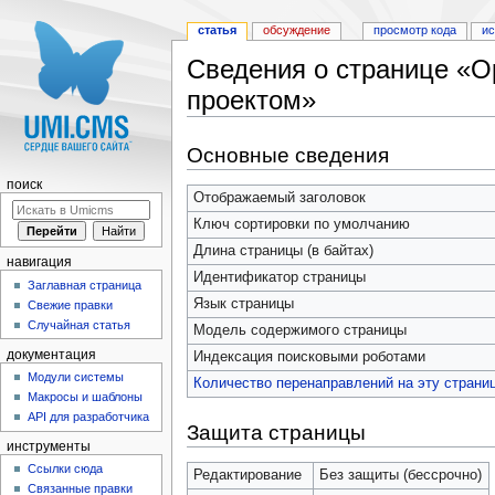
статья
обсуждение
просмотр кода
и
Сведения о странице «О
проектом»
Перейти к:
навигация
,
поиск
Основные сведения
поиск
Отображаемый заголовок
Ключ сортировки по умолчанию
Длина страницы (в байтах)
навигация
Идентификатор страницы
Заглавная страница
Язык страницы
Свежие правки
Случайная статья
Модель содержимого страницы
документация
Индексация поисковыми роботами
Модули системы
Количество перенаправлений на эту страни
Макросы и шаблоны
API для разработчика
Защита страницы
инструменты
Ссылки сюда
Редактирование
Без защиты (бессрочно)
Связанные правки