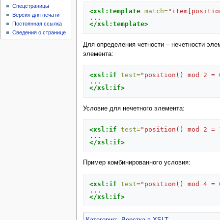
Спецстраницы
<xsl:template
match=
"item[positio
Версия для печати
</xsl:template>
Постоянная ссылка
Сведения о странице
Для определения четности – нечетности элем
элемента:
<xsl:if
test=
"position() mod 2 = 
</xsl:if>
Условие для нечетного элемента:
<xsl:if
test=
"position() mod 2 = 
</xsl:if>
Пример комбинированного условия:
<xsl:if
test=
"position() mod 4 = 
</xsl:if>