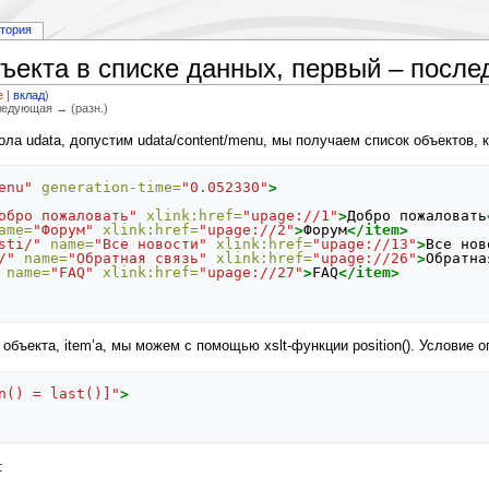
стория
екта в списке данных, первый – после
е
|
вклад
)
Следующая → (разн.)
ла udata, допустим udata/content/menu, мы получаем список объектов,
enu"
generation-time=
"0.052330"
>
обро пожаловать"
xlink:href=
"upage://1"
>
Добро
пожаловать
ame=
"Форум"
xlink:href=
"upage://2"
>
Форум
</item>
sti/"
name=
"Все новости"
xlink:href=
"upage://13"
>
Все
нов
/"
name=
"Обратная связь"
xlink:href=
"upage://26"
>
Обратна
name=
"FAQ"
xlink:href=
"upage://27"
>
FAQ
</item>
объекта, item’a, мы можем с помощью xslt-функции position(). Условие
n() = last()]"
>
: