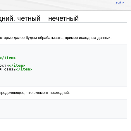
войти
дний, четный – нечетный
 которые далее будем обрабатывать, пример исходных данных:
</item>
ости
</item>
я
связь
</item>
 определяющее, что элемент последний: