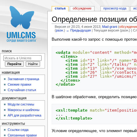
статья
обсуждение
просмотр кода
и
Определение позиции объ
Версия от 20:23, 4 июня 2013;
Mad grant
(
обсуждени
(
разн.
)
← Предыдущая
| Текущая версия (разн.) | 
Перейти к:
навигация
,
поиск
Выполнив какой-то запрос с помощью протоко
поиск
<udata
module=
"content"
method=
"m
<items>
<item
id=
"1"
link=
"/"
name=
"Д
<item
id=
"2"
link=
"/talks/"
n
<item
id=
"13"
link=
"/vse_novo
<item
id=
"26"
link=
"/contacts
навигация
<item
id=
"27"
link=
"/umicms/"
Заглавная страница
</items>
</udata>
Свежие правки
Случайная статья
В шаблоне обработчике, определить позицию 
документация
Модули системы
<xsl:template
match=
"item[positio
Макросы и шаблоны
API для разработчика
</xsl:template>
инструменты
Ссылки сюда
Условие определяющее, что элемент первый
Связанные правки