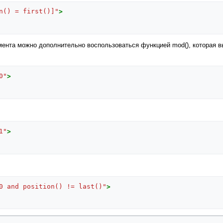
n() = first()]"
>
ента можно дополнительно воспользоваться функцией mod(), которая вы
0"
>
1"
>
0 and position() != last()"
>