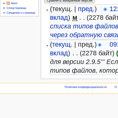
Atom
(текущ. |
пред.
)
12
Спецстраницы
Сведения о странице
вклад
)
‎
м
. .
(2278 бай
списка типов файло
через обратную связ
(
текущ.
| пред.)
09
вклад
)
‎
. .
(2278 байт)
для версии 2.9.5''' 
типов файлов, кото
Политика конфиденциальности
О 