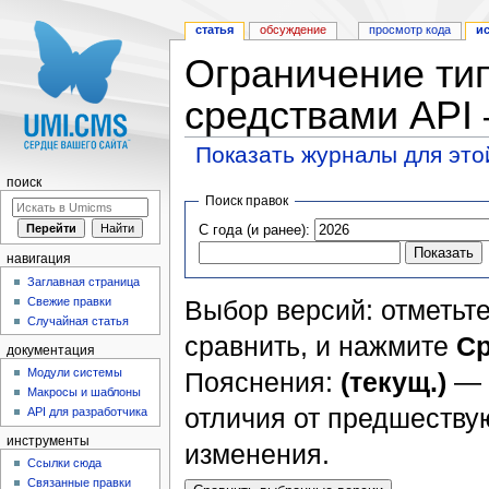
статья
обсуждение
просмотр кода
и
Ограничение ти
средствами API
Показать журналы для это
Перейти к:
навигация
,
поиск
поиск
Поиск правок
С года (и ранее):
навигация
Заглавная страница
Свежие правки
Выбор версий: отметьте
Случайная статья
сравнить, и нажмите
Ср
документация
Модули системы
Пояснения:
(текущ.)
— 
Макросы и шаблоны
отличия от предшеств
API для разработчика
инструменты
изменения.
Ссылки сюда
Связанные правки