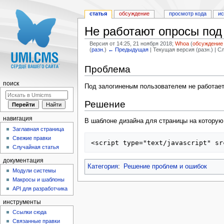
статья
обсуждение
просмотр кода
и
Не работают опросы под
Версия от 14:25, 21 ноября 2018;
Whoa
(
обсуждение
(
разн.
)
← Предыдущая
| Текущая версия (разн.) | 
Перейти к:
навигация
,
поиск
Проблема
поиск
Под залогиненым пользователем не работает 
Решение
навигация
В шаблоне дизайна для страницы на котору
Заглавная страница
Свежие правки
Случайная статья
документация
Категория
:
Решение проблем и ошибок
Модули системы
Макросы и шаблоны
API для разработчика
инструменты
Ссылки сюда
Связанные правки