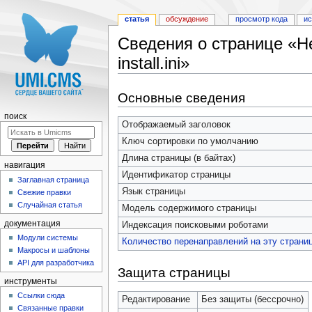
статья
обсуждение
просмотр кода
и
Сведения о странице «Н
install.ini»
Перейти к:
навигация
,
поиск
Основные сведения
поиск
Отображаемый заголовок
Ключ сортировки по умолчанию
Длина страницы (в байтах)
навигация
Идентификатор страницы
Заглавная страница
Язык страницы
Свежие правки
Случайная статья
Модель содержимого страницы
документация
Индексация поисковыми роботами
Модули системы
Количество перенаправлений на эту страни
Макросы и шаблоны
API для разработчика
Защита страницы
инструменты
Ссылки сюда
Редактирование
Без защиты (бессрочно)
Связанные правки