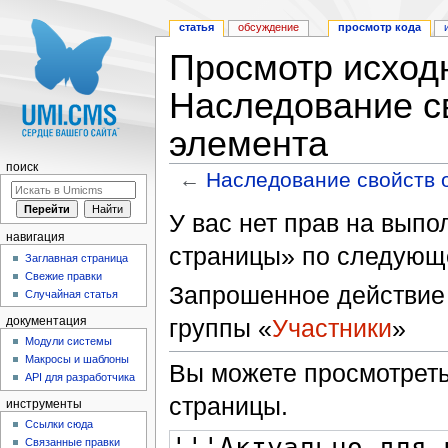
статья
обсуждение
просмотр кода
Просмотр исходн
Наследование св
элемента
поиск
←
Наследование свойств 
Перейти к:
навигация
,
поиск
У вас нет прав на вып
навигация
страницы» по следующ
Заглавная страница
Свежие правки
Запрошенное действие 
Случайная статья
группы «
Участники
»
документация
Модули системы
Макросы и шаблоны
Вы можете просмотреть
API для разработчика
страницы.
инструменты
Ссылки сюда
Связанные правки