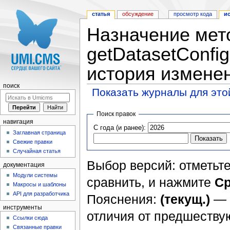
статья
обсуждение
просмотр кода
и
Назначение мет
getDatasetConfi
история измене
поиск
Показать журналы для это
Перейти к:
навигация
,
поиск
Поиск правок
навигация
С года (и ранее):
Заглавная страница
Свежие правки
Случайная статья
Выбор версий: отметьте
документация
Модули системы
сравнить, и нажмите
Ср
Макросы и шаблоны
API для разработчика
Пояснения:
(текущ.)
— 
инструменты
отличия от предшеств
Ссылки сюда
Связанные правки