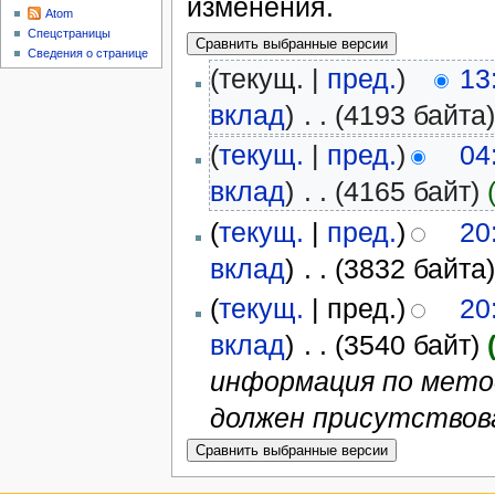
изменения.
Atom
Спецстраницы
Сведения о странице
(текущ. |
пред.
)
13
вклад
)
‎
. .
(4193 байта
(
текущ.
|
пред.
)
04
вклад
)
‎
. .
(4165 байт)
(
текущ.
|
пред.
)
20
вклад
)
‎
. .
(3832 байта
(
текущ.
| пред.)
20
вклад
)
‎
. .
(3540 байт)
информация по методу 
должен присутствоват