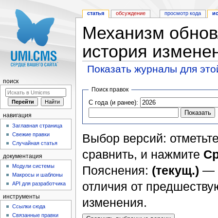
статья
обсуждение
просмотр кода
и
Механизм обно
история измене
Показать журналы для это
Перейти к:
навигация
,
поиск
поиск
Поиск правок
С года (и ранее):
навигация
Заглавная страница
Свежие правки
Выбор версий: отметьте
Случайная статья
сравнить, и нажмите
Ср
документация
Модули системы
Пояснения:
(текущ.)
— 
Макросы и шаблоны
отличия от предшеств
API для разработчика
инструменты
изменения.
Ссылки сюда
Связанные правки