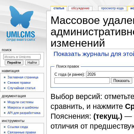
статья
обсуждение
просмотр кода
и
Массовое удален
административн
изменений
поиск
Показать журналы для это
Перейти к:
навигация
,
поиск
Поиск правок
навигация
С года (и ранее):
Заглавная страница
Свежие правки
Случайная статья
Выбор версий: отметьте
документация
Модули системы
сравнить, и нажмите
Ср
Макросы и шаблоны
API для разработчика
Пояснения:
(текущ.)
— 
инструменты
отличия от предшеств
Ссылки сюда
Связанные правки