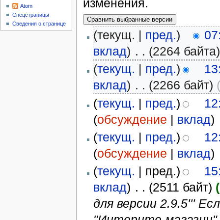
изменения.
Atom
Спецстраницы
Сведения о странице
(текущ. |
пред.
)
07
вклад
)
‎
. .
(2264 байта
(
текущ.
|
пред.
)
13
вклад
)
‎
. .
(2266 байт)
(
текущ.
|
пред.
)
12
(
обсуждение
|
вклад
)
‎
(
текущ.
|
пред.
)
12
(
обсуждение
|
вклад
)
‎
(
текущ.
| пред.)
15
вклад
)
‎
. .
(2511 байт)
для версии 2.9.5''' 
"Интернте-магазин"