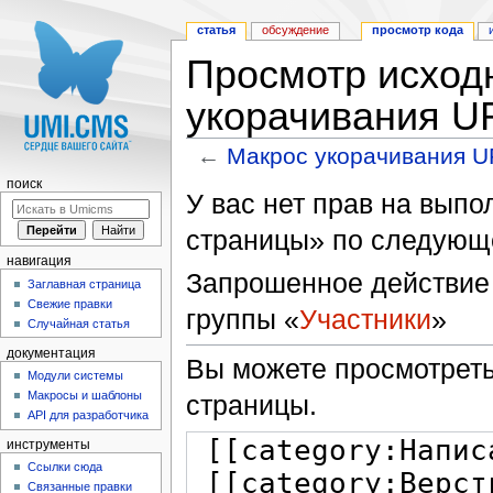
статья
обсуждение
просмотр кода
Просмотр исходн
укорачивания U
←
Макрос укорачивания 
Перейти к:
навигация
,
поиск
поиск
У вас нет прав на вып
страницы» по следующ
навигация
Запрошенное действие 
Заглавная страница
Свежие правки
группы «
Участники
»
Случайная статья
документация
Вы можете просмотреть
Модули системы
Макросы и шаблоны
страницы.
API для разработчика
инструменты
Ссылки сюда
Связанные правки