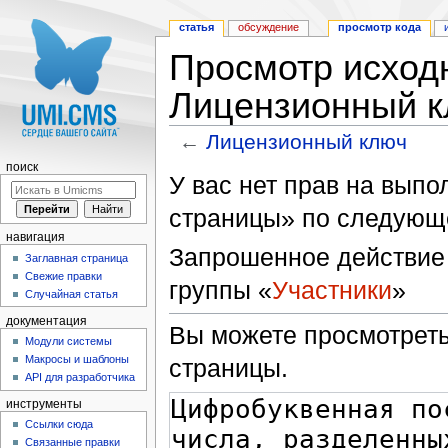
статья
обсуждение
просмотр кода
Просмотр исходн
Лицензионный 
←
Лицензионный ключ
Перейти к:
навигация
,
поиск
поиск
У вас нет прав на вып
страницы» по следующ
навигация
Запрошенное действие 
Заглавная страница
Свежие правки
группы «
Участники
»
Случайная статья
документация
Вы можете просмотреть
Модули системы
Макросы и шаблоны
страницы.
API для разработчика
инструменты
Ссылки сюда
Связанные правки