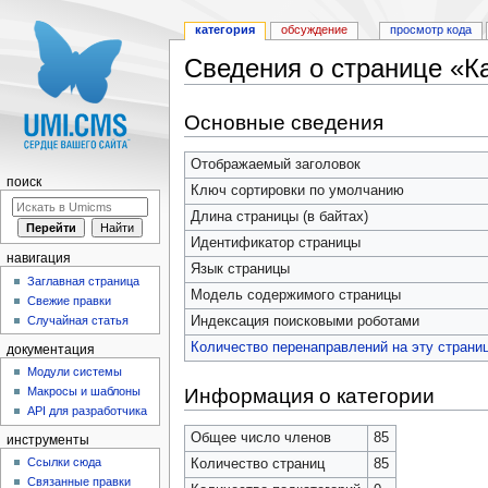
категория
обсуждение
просмотр кода
Сведения о странице «К
Перейти к:
навигация
,
поиск
Основные сведения
Отображаемый заголовок
поиск
Ключ сортировки по умолчанию
Длина страницы (в байтах)
Идентификатор страницы
навигация
Язык страницы
Заглавная страница
Модель содержимого страницы
Свежие правки
Индексация поисковыми роботами
Случайная статья
Количество перенаправлений на эту страни
документация
Модули системы
Информация о категории
Макросы и шаблоны
API для разработчика
Общее число членов
85
инструменты
Ссылки сюда
Количество страниц
85
Связанные правки