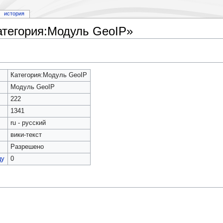
история
атегория:Модуль GeoIP»
Категория:Модуль GeoIP
Модуль GeoIP
222
1341
ru - русский
вики-текст
Разрешено
цу
0