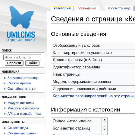
категория
обсуждение
просмотр кода
Сведения о странице «К
Перейти к:
навигация
,
поиск
Основные сведения
Отображаемый заголовок
поиск
Ключ сортировки по умолчанию
Длина страницы (в байтах)
Идентификатор страницы
навигация
Язык страницы
Заглавная страница
Модель содержимого страницы
Свежие правки
Индексация поисковыми роботами
Случайная статья
Количество перенаправлений на эту страни
документация
Модули системы
Информация о категории
Макросы и шаблоны
API для разработчика
Общее число членов
5
инструменты
Ссылки сюда
Количество страниц
5
Связанные правки