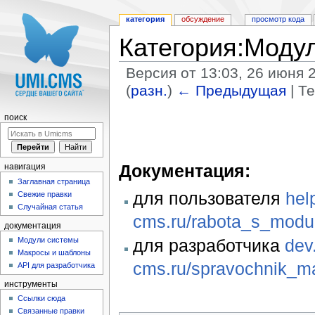
категория
обсуждение
просмотр кода
Категория:Моду
Версия от 13:03, 26 июня 
(
разн.
)
← Предыдущая
| Т
Перейти к:
навигация
,
поиск
поиск
Документация:
навигация
Заглавная страница
для пользователя
hel
Свежие правки
Случайная статья
cms.ru/rabota_s_modul
документация
Модули системы
для разработчика
dev
Макросы и шаблоны
cms.ru/spravochnik_ma
API для разработчика
инструменты
Ссылки сюда
Связанные правки