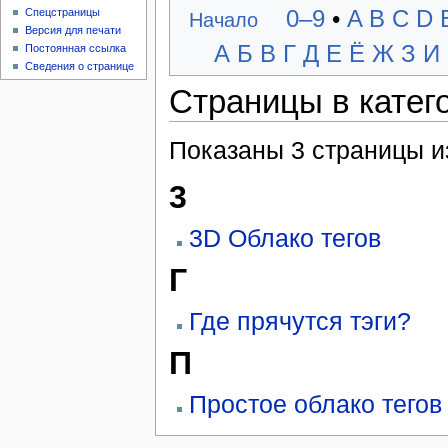
0–9
•
A
B
C
D
Спецстраницы
Начало
Версия для печати
А
Б
В
Г
Д
Е
Ё
Ж
З
И
Постоянная ссылка
Сведения о странице
Страницы в катег
Показаны 3 страницы из
3
3D Облако тегов
Г
Где прячутся тэги?
П
Простое облако тегов