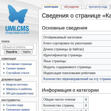
категория
обсуждение
просмотр кода
Сведения о странице «К
Перейти к:
навигация
,
поиск
Основные сведения
Отображаемый заголовок
поиск
Ключ сортировки по умолчанию
Длина страницы (в байтах)
Идентификатор страницы
навигация
Язык страницы
Заглавная страница
Модель содержимого страницы
Свежие правки
Индексация поисковыми роботами
Случайная статья
Количество перенаправлений на эту страни
документация
Модули системы
Информация о категории
Макросы и шаблоны
API для разработчика
Общее число членов
4
инструменты
Ссылки сюда
Количество страниц
4
Связанные правки