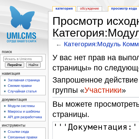
категория
обсуждение
просмотр кода
Просмотр исходн
Категория:Моду
←
Категория:Модуль Ком
Перейти к:
навигация
,
поиск
поиск
У вас нет прав на вып
страницы» по следующ
навигация
Запрошенное действие 
Заглавная страница
Свежие правки
группы «
Участники
»
Случайная статья
документация
Вы можете просмотреть
Модули системы
Макросы и шаблоны
страницы.
API для разработчика
инструменты
Ссылки сюда
Связанные правки