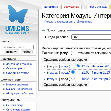
категория
обсуждение
просмотр кода
Категория:Модуль Интер
Показать журналы для этой страницы
Перейти к:
навигация
,
поиск
Поиск правок
С года (и ранее):
поиск
Выбор версий: отметьте версии страницы, ко
Пояснения:
(текущ.)
— отличия от текущей в
навигация
Заглавная страница
(текущ. |
пред.
)
12:47, 26 июня 201
Свежие правки
(
текущ.
|
пред.
)
21:03, 4 июня 2013
‎
Случайная статья
(
текущ.
| пред.)
10:38, 8 сентября 2
документация
Модули системы
Макросы и шаблоны
API для разработчика
инструменты
Ссылки сюда
Связанные правки