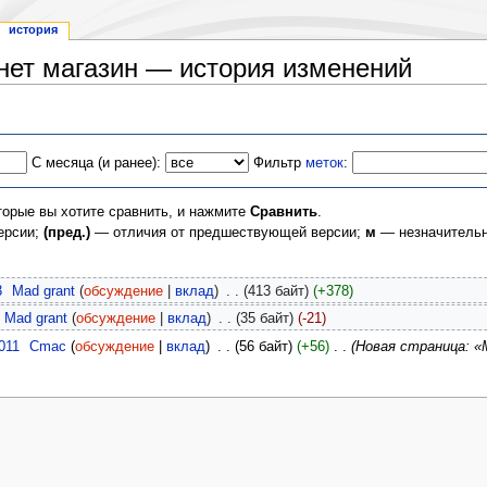
история
нет магазин — история изменений
С месяца (и ранее):
Фильтр
меток
:
торые вы хотите сравнить, и нажмите
Сравнить
.
ерсии;
(пред.)
— отличия от предшествующей версии;
м
— незначительн
3
‎
Mad grant
(
обсуждение
|
вклад
)
‎
. .
(413 байт)
(+378)
Mad grant
(
обсуждение
|
вклад
)
‎
. .
(35 байт)
(-21)
011
‎
Cmac
(
обсуждение
|
вклад
)
‎
. .
(56 байт)
(+56)
‎
. .
(Новая страница: «