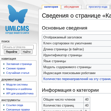
категория
обсуждение
просмотр кода
Сведения о странице «К
Перейти к:
навигация
,
поиск
Основные сведения
Отображаемый заголовок
поиск
Ключ сортировки по умолчанию
Длина страницы (в байтах)
Идентификатор страницы
навигация
Язык страницы
Заглавная страница
Модель содержимого страницы
Свежие правки
Индексация поисковыми роботами
Случайная статья
Количество перенаправлений на эту страни
документация
Модули системы
Информация о категории
Макросы и шаблоны
API для разработчика
Общее число членов
40
инструменты
Ссылки сюда
Количество страниц
40
Связанные правки