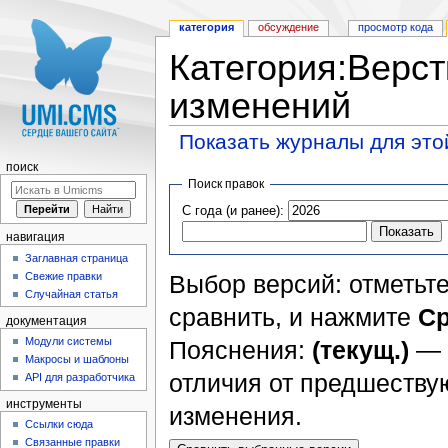
категория
обсуждение
просмотр кода
Категория:Верст
изменений
Показать журналы для это
Перейти к:
навигация
,
поиск
поиск
Поиск правок
С года (и ранее):
навигация
Заглавная страница
Свежие правки
Выбор версий: отметьте
Случайная статья
сравнить, и нажмите
Ср
документация
Модули системы
Пояснения:
(текущ.)
— 
Макросы и шаблоны
отличия от предшеств
API для разработчика
инструменты
изменения.
Ссылки сюда
Связанные правки