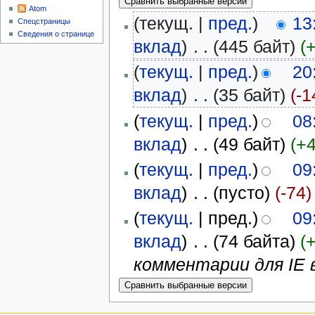
Atom
(текущ. |
пред.
)
13
Спецстраницы
Сведения о странице
вклад
)
‎
. .
(445 байт)
(
(
текущ.
|
пред.
)
20
вклад
)
‎
. .
(35 байт)
(-1
(
текущ.
|
пред.
)
08
вклад
)
‎
. .
(49 байт)
(+
(
текущ.
|
пред.
)
09
вклад
)
‎
. .
(пусто)
(-74)
(
текущ.
| пред.)
09
вклад
)
‎
. .
(74 байта)
(
комментарии для IE 