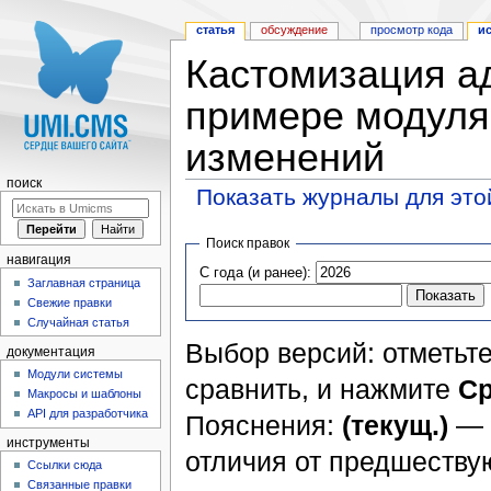
статья
обсуждение
просмотр кода
и
Кастомизация а
примере модуля
изменений
поиск
Показать журналы для это
Перейти к:
навигация
,
поиск
Поиск правок
навигация
С года (и ранее):
Заглавная страница
Свежие правки
Случайная статья
Выбор версий: отметьте
документация
Модули системы
сравнить, и нажмите
Ср
Макросы и шаблоны
API для разработчика
Пояснения:
(текущ.)
— 
инструменты
отличия от предшеств
Ссылки сюда
Связанные правки