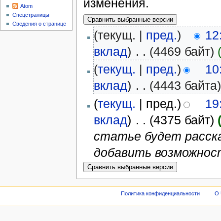
изменения.
Atom
Спецстраницы
Сведения о странице
(текущ. |
пред.
)
12
вклад
)
‎
. .
(4469 байт)
(
текущ.
|
пред.
)
10
вклад
)
‎
. .
(4443 байта
(
текущ.
| пред.)
19
вклад
)
‎
. .
(4375 байт)
статье будет расска
добавить возможнос
Политика конфиденциальности
О 