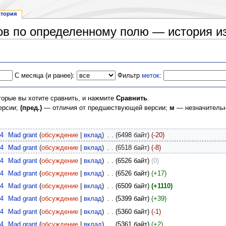
стория
ров по определенному полю — история и
С месяца (и ранее):
Фильтр
меток
:
торые вы хотите сравнить, и нажмите
Сравнить
.
ерсии;
(пред.)
— отличия от предшествующей версии;
м
— незначительн
14
‎
Mad grant
(
обсуждение
|
вклад
)
‎
. .
(6498 байт)
(-20)
14
‎
Mad grant
(
обсуждение
|
вклад
)
‎
. .
(6518 байт)
(-8)
14
‎
Mad grant
(
обсуждение
|
вклад
)
‎
. .
(6526 байт)
(0)
14
‎
Mad grant
(
обсуждение
|
вклад
)
‎
. .
(6526 байт)
(+17)
14
‎
Mad grant
(
обсуждение
|
вклад
)
‎
. .
(6509 байт)
(+1110)
14
‎
Mad grant
(
обсуждение
|
вклад
)
‎
. .
(5399 байт)
(+39)
14
‎
Mad grant
(
обсуждение
|
вклад
)
‎
. .
(5360 байт)
(-1)
14
‎
Mad grant
(
обсуждение
|
вклад
)
‎
. .
(5361 байт)
(+2)