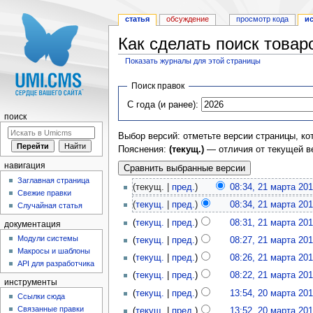
статья
обсуждение
просмотр кода
и
Как сделать поиск това
Показать журналы для этой страницы
Перейти к:
навигация
,
поиск
Поиск правок
С года (и ранее):
поиск
Выбор версий: отметьте версии страницы, ко
Пояснения:
(текущ.)
— отличия от текущей в
навигация
Заглавная страница
(текущ. |
пред.
)
08:34, 21 марта 20
Свежие правки
(
текущ.
|
пред.
)
08:34, 21 марта 20
Случайная статья
(
текущ.
|
пред.
)
08:31, 21 марта 20
документация
Модули системы
(
текущ.
|
пред.
)
08:27, 21 марта 20
Макросы и шаблоны
(
текущ.
|
пред.
)
08:26, 21 марта 20
API для разработчика
(
текущ.
|
пред.
)
08:22, 21 марта 20
инструменты
(
текущ.
|
пред.
)
13:54, 20 марта 20
Ссылки сюда
Связанные правки
(
текущ.
|
пред.
)
13:52, 20 марта 20