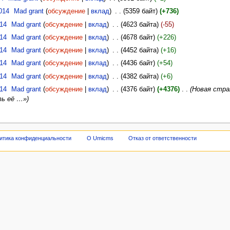
014
‎
Mad grant
(
обсуждение
|
вклад
)
‎
. .
(5359 байт)
(+736)
014
‎
Mad grant
(
обсуждение
|
вклад
)
‎
. .
(4623 байта)
(-55)
014
‎
Mad grant
(
обсуждение
|
вклад
)
‎
. .
(4678 байт)
(+226)
014
‎
Mad grant
(
обсуждение
|
вклад
)
‎
. .
(4452 байта)
(+16)
014
‎
Mad grant
(
обсуждение
|
вклад
)
‎
. .
(4436 байт)
(+54)
014
‎
Mad grant
(
обсуждение
|
вклад
)
‎
. .
(4382 байта)
(+6)
014
‎
Mad grant
(
обсуждение
|
вклад
)
‎
. .
(4376 байт)
(+4376)
‎
. .
(Новая стран
ть её …»)
итика конфиденциальности
О Umicms
Отказ от ответственности