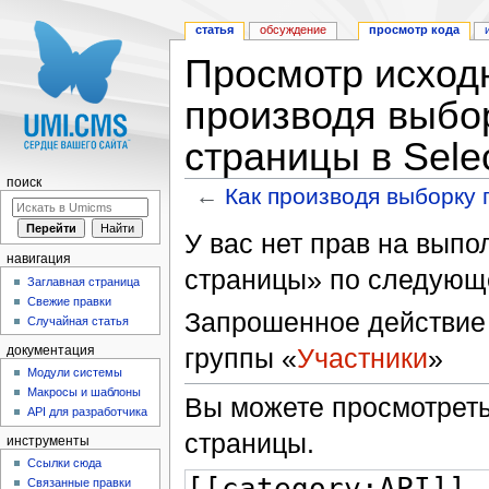
статья
обсуждение
просмотр кода
Просмотр исходн
производя выбо
страницы в Sele
поиск
←
Как производя выборку 
Перейти к:
навигация
,
поиск
У вас нет прав на вып
навигация
страницы» по следующ
Заглавная страница
Свежие правки
Запрошенное действие 
Случайная статья
группы «
Участники
»
документация
Модули системы
Макросы и шаблоны
Вы можете просмотреть
API для разработчика
страницы.
инструменты
Ссылки сюда
Связанные правки