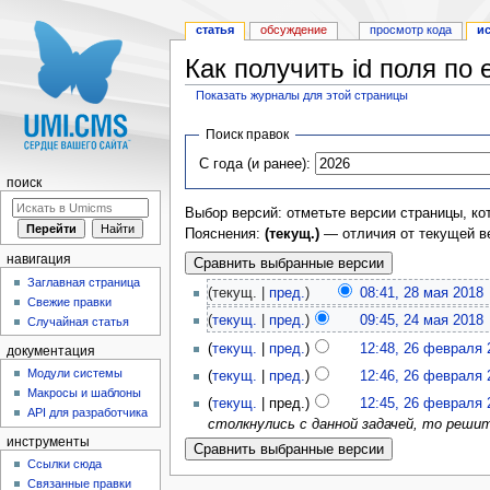
статья
обсуждение
просмотр кода
и
Как получить id поля по
Показать журналы для этой страницы
Перейти к:
навигация
,
поиск
Поиск правок
С года (и ранее):
поиск
Выбор версий: отметьте версии страницы, ко
Пояснения:
(текущ.)
— отличия от текущей в
навигация
Заглавная страница
(текущ. |
пред.
)
08:41, 28 мая 2018
‎
Свежие правки
(
текущ.
|
пред.
)
09:45, 24 мая 2018
‎
Случайная статья
(
текущ.
|
пред.
)
12:48, 26 февраля 
документация
Модули системы
(
текущ.
|
пред.
)
12:46, 26 февраля 
Макросы и шаблоны
(
текущ.
| пред.)
12:45, 26 февраля 
API для разработчика
столкнулись с данной задачей, то реши
инструменты
Ссылки сюда
Связанные правки