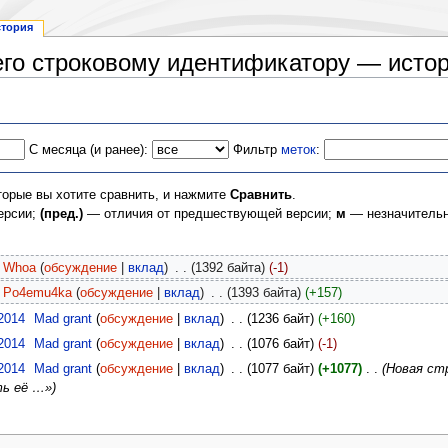
стория
 его строковому идентификатору — исто
С месяца (и ранее):
Фильтр
меток
:
торые вы хотите сравнить, и нажмите
Сравнить
.
ерсии;
(пред.)
— отличия от предшествующей версии;
м
— незначительн
Whoa
(
обсуждение
|
вклад
)
‎
. .
(1392 байта)
(-1)
Po4emu4ka
(
обсуждение
|
вклад
)
‎
. .
(1393 байта)
(+157)
2014
‎
Mad grant
(
обсуждение
|
вклад
)
‎
. .
(1236 байт)
(+160)
2014
‎
Mad grant
(
обсуждение
|
вклад
)
‎
. .
(1076 байт)
(-1)
2014
‎
Mad grant
(
обсуждение
|
вклад
)
‎
. .
(1077 байт)
(+1077)
‎
. .
(Новая стр
ть её …»)