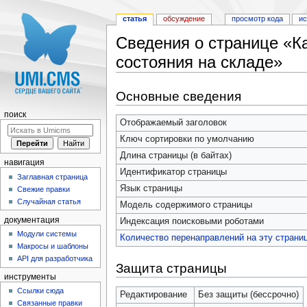
статья
обсуждение
просмотр кода
и
Сведения о странице «Ка
состояния на складе»
Перейти к:
навигация
,
поиск
Основные сведения
поиск
Отображаемый заголовок
Ключ сортировки по умолчанию
Длина страницы (в байтах)
навигация
Идентификатор страницы
Заглавная страница
Язык страницы
Свежие правки
Случайная статья
Модель содержимого страницы
документация
Индексация поисковыми роботами
Модули системы
Количество перенаправлений на эту страни
Макросы и шаблоны
API для разработчика
Защита страницы
инструменты
Ссылки сюда
Редактирование
Без защиты (бессрочно)
Связанные правки