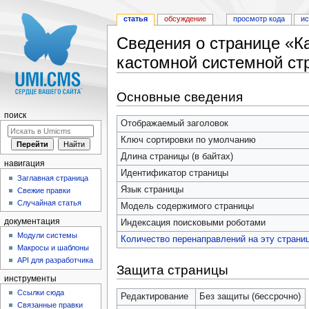
статья
обсуждение
просмотр кода
и
Сведения о странице «Как
кастомной системной ст
Перейти к:
навигация
,
поиск
Основные сведения
поиск
Отображаемый заголовок
Ключ сортировки по умолчанию
Длина страницы (в байтах)
навигация
Идентификатор страницы
Заглавная страница
Язык страницы
Свежие правки
Случайная статья
Модель содержимого страницы
документация
Индексация поисковыми роботами
Модули системы
Количество перенаправлений на эту страни
Макросы и шаблоны
API для разработчика
Защита страницы
инструменты
Ссылки сюда
Редактирование
Без защиты (бессрочно)
Связанные правки