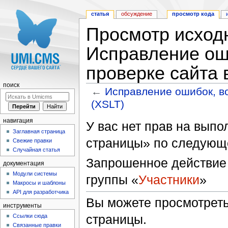
статья
обсуждение
просмотр кода
Просмотр исходн
Исправление ош
проверке сайта 
поиск
←
Исправление ошибок, в
(XSLT)
Перейти к:
навигация
,
поиск
навигация
У вас нет прав на вып
Заглавная страница
страницы» по следующ
Свежие правки
Случайная статья
Запрошенное действие 
документация
Модули системы
группы «
Участники
»
Макросы и шаблоны
API для разработчика
Вы можете просмотреть
инструменты
страницы.
Ссылки сюда
Связанные правки