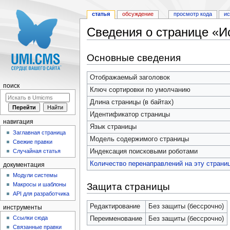
статья
обсуждение
просмотр кода
и
Сведения о странице «И
Перейти к:
навигация
,
поиск
Основные сведения
Отображаемый заголовок
поиск
Ключ сортировки по умолчанию
Длина страницы (в байтах)
Идентификатор страницы
навигация
Язык страницы
Заглавная страница
Модель содержимого страницы
Свежие правки
Индексация поисковыми роботами
Случайная статья
Количество перенаправлений на эту страни
документация
Модули системы
Защита страницы
Макросы и шаблоны
API для разработчика
Редактирование
Без защиты (бессрочно)
инструменты
Ссылки сюда
Переименование
Без защиты (бессрочно)
Связанные правки