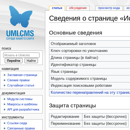
статья
обсуждение
просмотр кода
и
Сведения о странице «И
Перейти к:
навигация
,
поиск
Основные сведения
Отображаемый заголовок
поиск
Ключ сортировки по умолчанию
Длина страницы (в байтах)
Идентификатор страницы
навигация
Язык страницы
Заглавная страница
Модель содержимого страницы
Свежие правки
Индексация поисковыми роботами
Случайная статья
Количество перенаправлений на эту страни
документация
Модули системы
Защита страницы
Макросы и шаблоны
API для разработчика
Редактирование
Без защиты (бессрочно)
инструменты
Ссылки сюда
Переименование
Без защиты (бессрочно)
Связанные правки