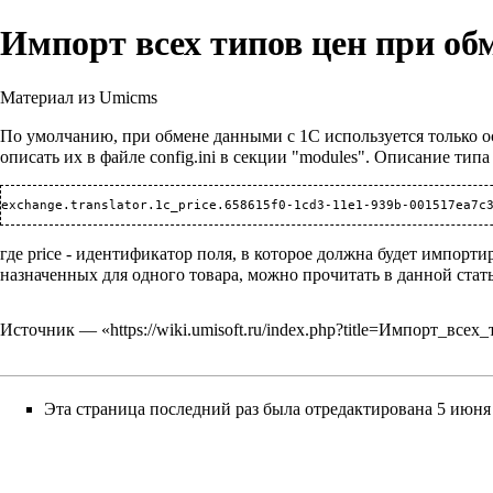
Импорт всех типов цен при об
Материал из Umicms
По умолчанию, при обмене данными с 1С используется только ос
описать их в файле config.ini в секции "modules". Описание тип
exchange.translator.1c_price.658615f0-1cd3-11e1-939b-001517ea7c
где price - идентификатор поля, в которое должна будет импорти
назначенных для одного товара, можно прочитать в данной стат
Источник — «
https://wiki.umisoft.ru/index.php?title=Импорт_
Эта страница последний раз была отредактирована 5 июня 