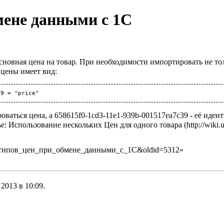
мене данными с 1С
новная цена на товар. При необходимости импортировать не толь
а цены имеет вид:
39
=
роваться цена, а 658615f0-1cd3-11e1-939b-001517ea7c39 - её иден
ье:
Использование нескольких Цен для одного товара
всех_типов_цен_при_обмене_данными_с_1С&oldid=5312
»
2013 в 10:09.