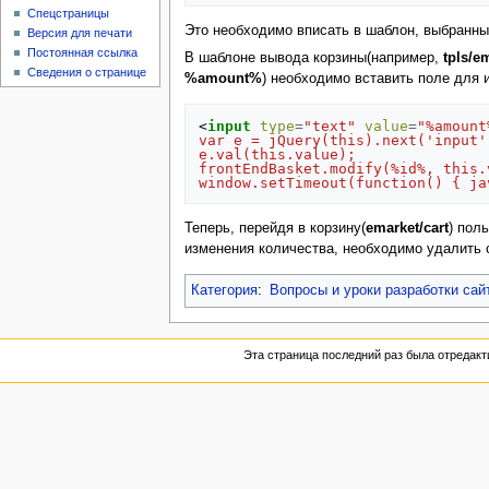
Спецстраницы
Это необходимо вписать в шаблон, выбранн
Версия для печати
Постоянная ссылка
В шаблоне вывода корзины(например,
tpls/em
Сведения о странице
%amount%
) необходимо вставить поле для 
<
input
type
=
"text"
value
=
"%amount
var e = jQuery(this).next('input'
e.val(this.value);
frontEndBasket.modify(%id%, this.
window.setTimeout(function() { ja
Теперь, перейдя в корзину(
emarket/cart
) пол
изменения количества, необходимо удалить 
Категория
:
Вопросы и уроки разработки са
Эта страница последний раз была отредакти