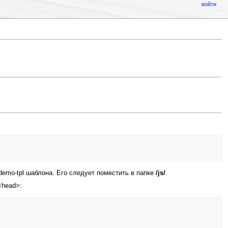
войти
demo-tpl шаблона. Его следует поместить в папкe
/js/
.
<head>: