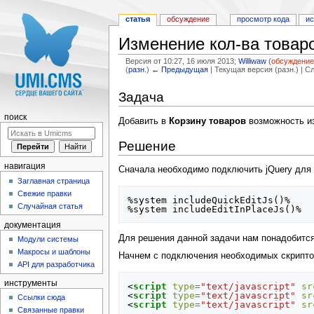
статья
обсуждение
просмотр кода
и
Изменение кол-ва товаров
Версия от 10:27, 16 июля 2013;
Williwaw
(
обсуждени
(
разн.
)
← Предыдущая
| Текущая версия (разн.) | 
Перейти к:
навигация
,
поиск
Задача
поиск
Добавить в
Корзину товаров
возможность из
Решение
навигация
Сначала необходимо подключить jQuery для 
Заглавная страница
Свежие правки
%system includeQuickEditJs()%

Случайная статья
документация
Для решения данной задачи нам понадобится
Модули системы
Макросы и шаблоны
Начнем с подключения необходимых скрипто
API для разработчика
инструменты
<
script
type
=
"text/javascript"
sr
<
script
type
=
"text/javascript"
sr
Ссылки сюда
<
script
type
=
"text/javascript"
sr
Связанные правки