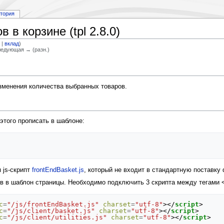
стория
 в корзине (tpl 2.8.0)
е
|
вклад
)
Следующая → (разн.)
менения количества выбранных товаров.
этого прописать в шаблоне:
 js-скрипт
frontEndBasket.js
, который не входит в стандартную поставку 
в в шаблон страницы. Необходимо подключить 3 скрипта между тегами 
c
=
"/js/frontEndBasket.js"
charset
=
"utf-8"
></
script
>
c
=
"/js/client/basket.js"
charset
=
"utf-8"
></
script
>
c
=
"/js/client/utilities.js"
charset
=
"utf-8"
></
script
>