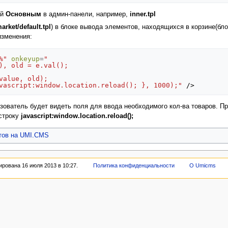
ый
Основным
в админ-панели, например,
inner.tpl
arket/default.tpl
) в блоке вывода элементов, находящихся в корзине(бл
изменения:
%"
onkeyup
=
"
), old = e.val(); 
value, old);
vascript:window.location.reload(); }, 1000);"
/>
ьзователь будет видеть поля для ввода необходимого кол-ва товаров. П
строку
javascript:window.location.reload();
йтов на UMI.CMS
рована 16 июля 2013 в 10:27.
Политика конфиденциальности
О Umicms