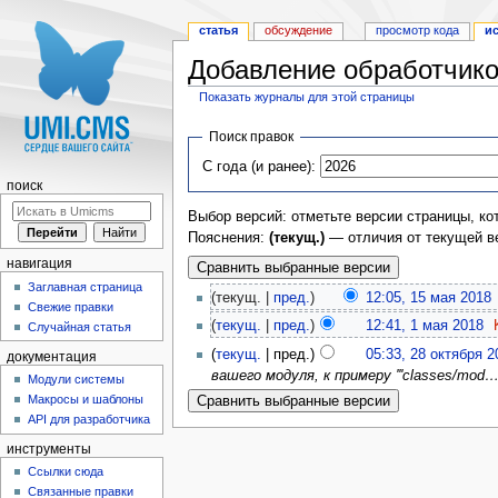
статья
обсуждение
просмотр кода
и
Добавление обработчико
Показать журналы для этой страницы
Перейти к:
навигация
,
поиск
Поиск правок
С года (и ранее):
поиск
Выбор версий: отметьте версии страницы, ко
Пояснения:
(текущ.)
— отличия от текущей в
навигация
Заглавная страница
(текущ. |
пред.
)
12:05, 15 мая 2018
‎
Свежие правки
(
текущ.
|
пред.
)
12:41, 1 мая 2018
‎
Случайная статья
(
текущ.
| пред.)
05:33, 28 октября 2
документация
вашего модуля, к примеру '''classes/mod…
Модули системы
Макросы и шаблоны
API для разработчика
инструменты
Ссылки сюда
Связанные правки