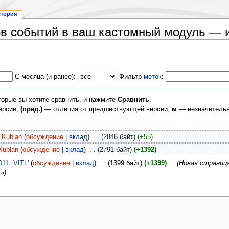
стория
в событий в ваш кастомный модуль — 
С месяца (и ранее):
Фильтр
меток
:
торые вы хотите сравнить, и нажмите
Сравнить
.
ерсии;
(пред.)
— отличия от предшествующей версии;
м
— незначительн
Kublan
(
обсуждение
|
вклад
)
‎
. .
(2846 байт)
(+55)
Kublan
(
обсуждение
|
вклад
)
‎
. .
(2791 байт)
(+1392)
011
‎
VITL'
(
обсуждение
|
вклад
)
‎
. .
(1399 байт)
(+1399)
‎
. .
(Новая страниц
»)